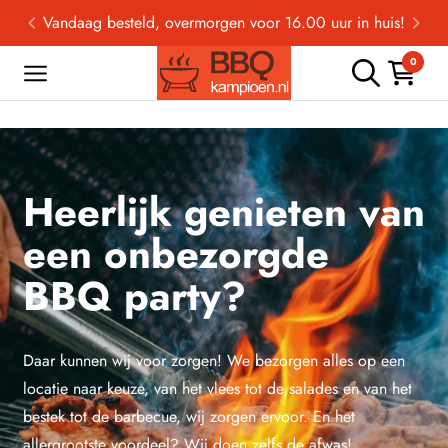
Vandaag besteld, overmorgen voor 16.00 uur in huis!
0
Heerlijk genieten van
een onbezorgde
BBQ party?
Daar kunnen wij voor zorgen! We bezorgen alles op een
locatie naar keuze, van het vlees tot de salades en van het
bestek tot de barbecue, wij zorgen ervoor. En het
allergrootste voordeel? Wij doen zelfs de afwas!