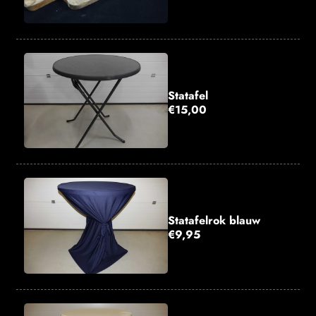
Statafel
€15,00
Statafelrok blauw
€9,95