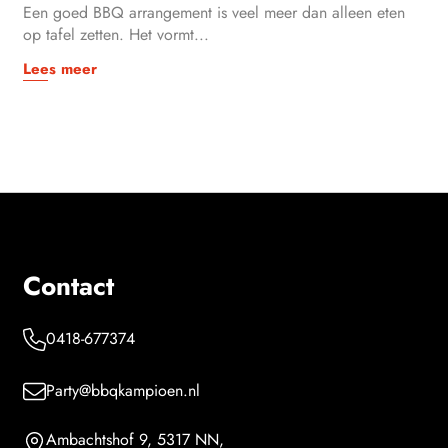
Een goed BBQ arrangement is veel meer dan alleen eten
op tafel zetten. Het vormt...
Lees meer
Contact
0418-677374
Party@bbqkampioen.nl
Ambachtshof 9, 5317 NN,