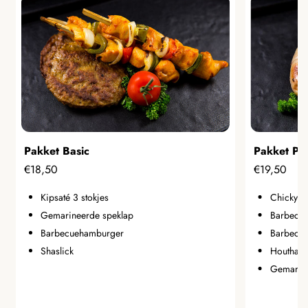
Pakket Basic
Pakket Pop
€18,50
€19,50
Kipsaté 3 stokjes
Chicky Gr
Gemarineerde speklap
Barbecu
Barbecuehamburger
Barbecue
Shaslick
Houthakk
Gemarine