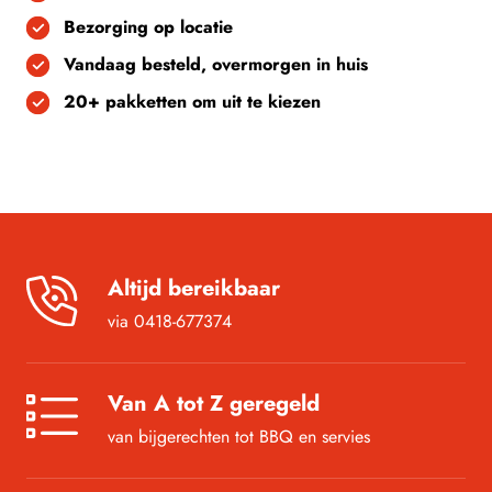
Bezorging op locatie
Vandaag besteld, overmorgen in huis
20+ pakketten om uit te kiezen
Altijd bereikbaar
via 0418-677374
Van A tot Z geregeld
van bijgerechten tot BBQ en servies